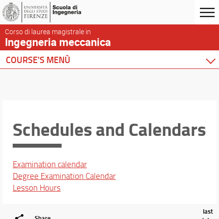
Corso di laurea magistrale in
Ingegneria meccanica
COURSE'S MENÙ
Home
Degree Program
Courses
Academic Staff
Schedules and Calendars
Schedules & Calendars
Schedules and Calendars
Examination calendar
Degree Examination Calendar
Lesson Hours
last
Share