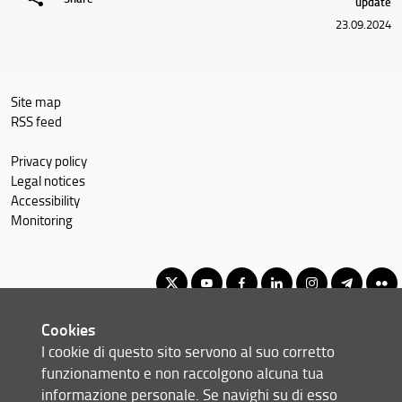
update
23.09.2024
Site map
RSS feed
Privacy policy
Legal notices
Accessibility
Monitoring
Cookies
Corso di laurea magistrale in Ingegneria meccanica
I cookie di questo sito servono al suo corretto
© Copyright 2012-2026 Università degli Studi di Firenze UNIFI
funzionamento e non raccolgono alcuna tua
P.IVA/Cod.Fis 01279680480
informazione personale. Se navighi su di esso